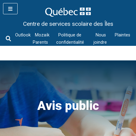
Skip
to
content
Centre de services scolaire des Îles
Outlook
Mozaïk
Politique de
Nous
Plaintes
Parents
confidentialité
joindre
Avis public