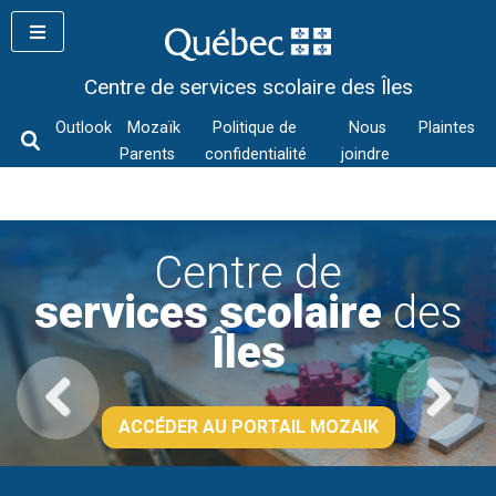
Skip
to
content
Centre de services scolaire des Îles
Outlook
Mozaïk
Politique de
Nous
Plaintes
Parents
confidentialité
joindre
Centre de
services scolaire
des
Îles
ACCÉDER AU PORTAIL MOZAIK
Previous
Next