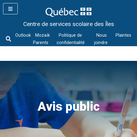
Skip
to
content
Centre de services scolaire des Îles
Outlook
Mozaïk
Politique de
Nous
Plaintes
Parents
confidentialité
joindre
Avis public