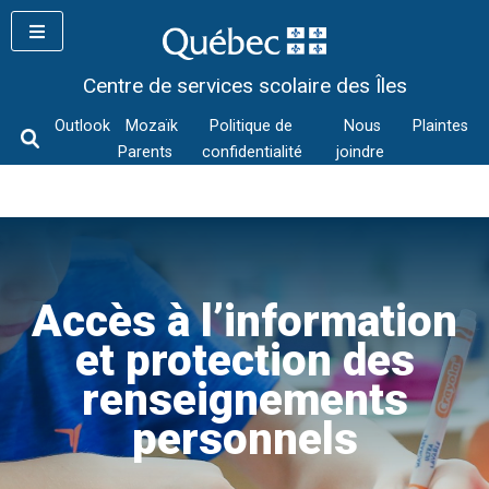
Skip
to
content
Centre de services scolaire des Îles
Outlook
Mozaïk
Politique de
Nous
Plaintes
Parents
confidentialité
joindre
Accès à l’information
et protection des
renseignements
personnels