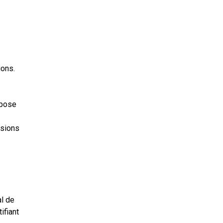
ions.
spose
usions
al de
ifiant