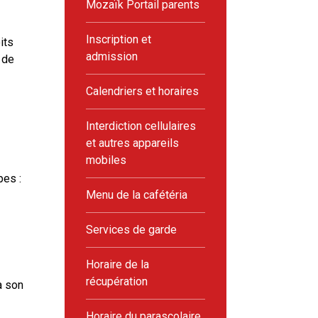
Mozaïk Portail parents
Inscription et
its
admission
 de
Calendriers et horaires
Interdiction cellulaires
et autres appareils
mobiles
pes :
Menu de la cafétéria
Services de garde
Horaire de la
récupération
à son
Horaire du parascolaire