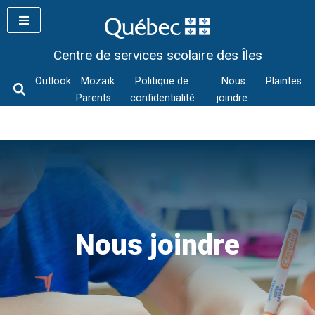
Skip
to
content
Centre de services scolaire des Îles
Outlook
Mozaïk
Politique de
Nous
Plaintes
Parents
confidentialité
joindre
Nous joindre