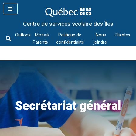
Skip
to
content
Centre de services scolaire des Îles
Outlook
Mozaïk
Politique de
Nous
Plaintes
Parents
confidentialité
joindre
Secrétariat général