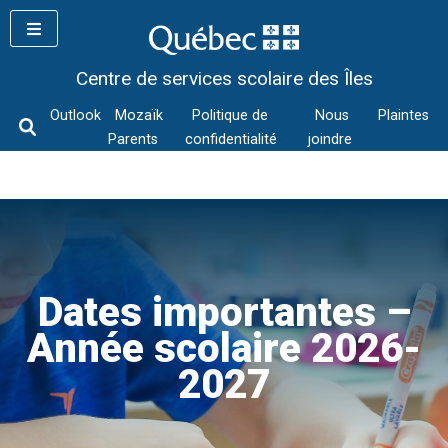
Skip
to
content
Centre de services scolaire des Îles
Outlook
Mozaïk
Politique de
Nous
Plaintes
Parents
confidentialité
joindre
Dates importantes –
Année scolaire 2026-
2027