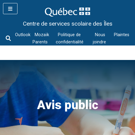
Skip
to
content
Centre de services scolaire des Îles
Outlook
Mozaïk
Politique de
Nous
Plaintes
Parents
confidentialité
joindre
Avis public