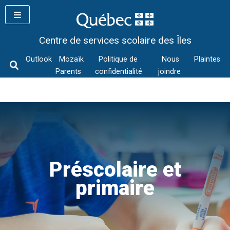
Skip
to
content
Centre de services scolaire des Îles
Outlook
Mozaïk
Politique de
Nous
Plaintes
Parents
confidentialité
joindre
Préscolaire et
primaire